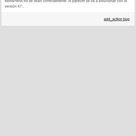
WordPress no se vean correctamente. Al parecer se va a solucionar con la
versión 47...
add_action bug