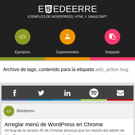
E
EDEERRE
EJEMPLOS DE WORDPRESS, HTML Y JAVASCRIPT
Ejemplos
Experimentos
Snippets
Archivo de tags,
contenido para la etiqueta
add_action bug
Wordpress
Arreglar menú de WordPress en Chrome
Un bug de la versión 45 de Chrome provoca que los menús del admin de