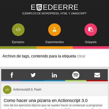
E
EDEERRE
EJEMPLOS DE WORDPRESS, HTML Y JAVASCRIPT
Ejemplos
Experimentos
Snippets
Archivo de tags,
contenido para la etiqueta
clear
Actionscript3.0, Flash
Como hacer una pizarra en Actionscript 3.0
Uno de los ejercicios típicos que se suelen hacer al comenzar a programar