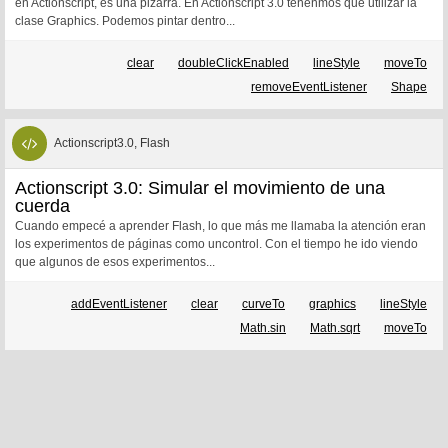
en Actionscript, es una pizarra. En Actionscript 3.0 tenenmos que utilizar la
clase Graphics. Podemos pintar dentro...
clear
doubleClickEnabled
lineStyle
moveTo
removeEventListener
Shape
Actionscript3.0, Flash
Actionscript 3.0: Simular el movimiento de una
cuerda
Cuando empecé a aprender Flash, lo que más me llamaba la atención eran
los experimentos de páginas como uncontrol. Con el tiempo he ido viendo
que algunos de esos experimentos...
addEventListener
clear
curveTo
graphics
lineStyle
Math.sin
Math.sqrt
moveTo