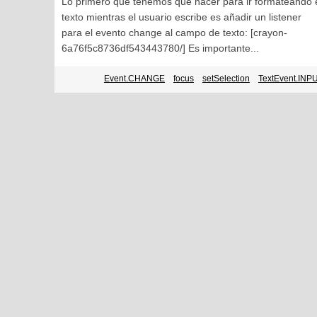
Lo primero que tenemos que hacer para ir formateando 
texto mientras el usuario escribe es añadir un listener
para el evento change al campo de texto: [crayon-
6a76f5c8736df543443780/] Es importante...
Event.CHANGE
focus
setSelection
TextEvent.INP