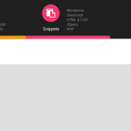
Wordpress
Javascript
HTML & CSS
ript
JQuery
Snippets
JS
PHP