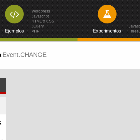
Wordpress
Javascript
HTML & CSS
JQuery
Javasc
Ejemplos
Experimentos
PHP
Three
a
Event.CHANGE
s