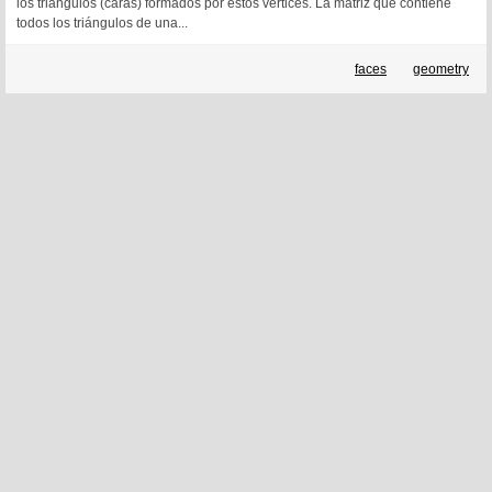
los triángulos (caras) formados por estos vértices. La matriz que contiene
todos los triángulos de una...
faces
geometry