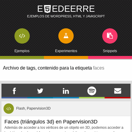
E
EDEERRE
EJEMPLOS DE WORDPRESS, HTML Y JAVASCRIPT
Ejemplos
Experimentos
Snippets
Archivo de tags,
contenido para la etiqueta
faces
Flash, Papervision3D
Faces (triángulos 3d) en Papervision3D
Además de acceder a los vértices de un objeto en 3D, podemos acceder a