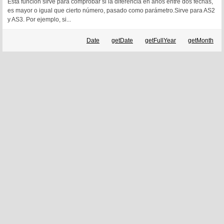
Esta función sirve para comprobar si la diferencia en años entre dos fechas,
es mayor o igual que cierto número, pasado como parámetro.Sirve para AS2
y AS3. Por ejemplo, si...
Date
getDate
getFullYear
getMonth