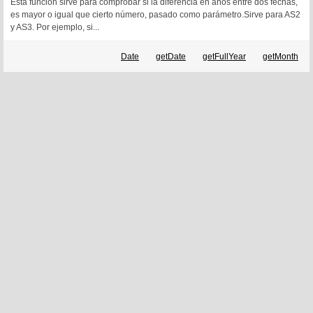
Esta función sirve para comprobar si la diferencia en años entre dos fechas,
es mayor o igual que cierto número, pasado como parámetro.Sirve para AS2
y AS3. Por ejemplo, si...
Date
getDate
getFullYear
getMonth