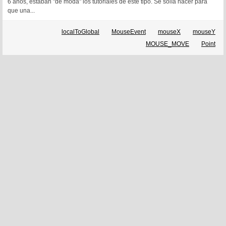
6 años, estaban "de moda" los tutoriales de este tipo. Se solía hacer para
que una...
localToGlobal
MouseEvent
mouseX
mouseY
MOUSE_MOVE
Point