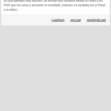
Es una ejemplo muy sencillo: se envían dos numeros desde el Flash a un
PHP que los suma y devuelve el resultado, impreso en pantalla por el Flash.
Los datos...
LoadVars
onLoad
sendAndLoad