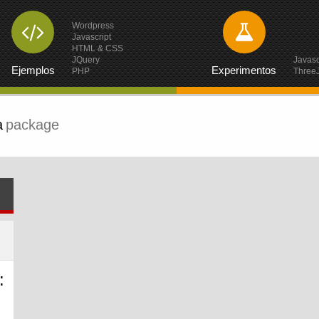
Wordpress
Javascript
HTML & CSS
JQuery
Javasc
Ejemplos
Experimentos
PHP
Three
a
package
: