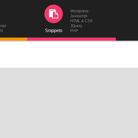
Wordpress
Javascript
HTML & CSS
ript
JQuery
Snippets
JS
PHP