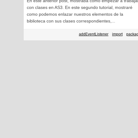
En este anterior post, mostraba como empezar a trabaja
con clases en AS3. En este segundo tutorial, mostraré
como podemos enlazar nuestros elementos de la
biblioteca con sus clases correspondientes,...
addEventListener
import
packa