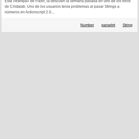
Esta «trampa» de Flash, la descubrí la semana pasada en uno de los foros
de Cristalab. Uno de los usuarios tenia problemas al pasar Strings a
números en Actionscript 2.0,...
Number
parseInt
String