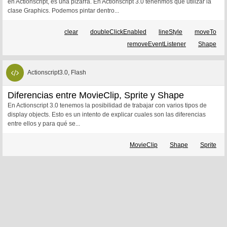
en Actionscript, es una pizarra. En Actionscript 3.0 tenenmos que utilizar la
clase Graphics. Podemos pintar dentro...
clear
doubleClickEnabled
lineStyle
moveTo
removeEventListener
Shape
Actionscript3.0, Flash
Diferencias entre MovieClip, Sprite y Shape
En Actionscript 3.0 tenemos la posibilidad de trabajar con varios tipos de
display objects. Esto es un intento de explicar cuales son las diferencias
entre ellos y para qué se...
MovieClip
Shape
Sprite