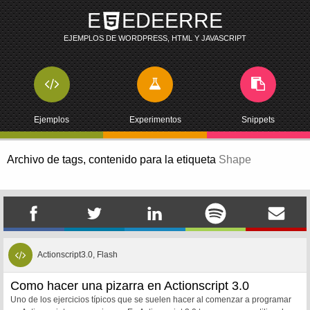
E
EDEERRE
EJEMPLOS DE WORDPRESS, HTML Y JAVASCRIPT
Ejemplos
Experimentos
Snippets
Archivo de tags,
contenido para la etiqueta
Shape
Actionscript3.0, Flash
Como hacer una pizarra en Actionscript 3.0
Uno de los ejercicios típicos que se suelen hacer al comenzar a programar