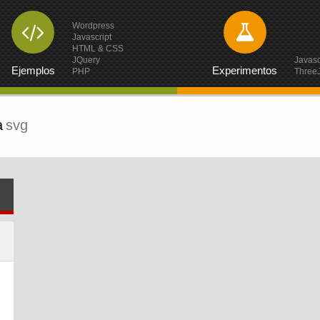
Wordpress
Javascript
HTML & CSS
JQuery
Javasc
Ejemplos
Experimentos
PHP
Three
a
svg