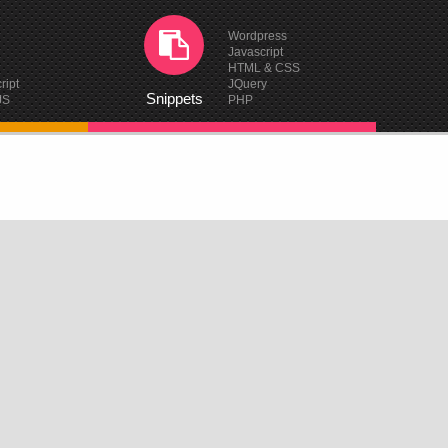
Wordpress
Javascript
HTML & CSS
ript
JQuery
Snippets
JS
PHP