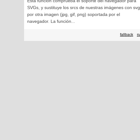
Esta función comprueba el soporte del navegador para
SVGs, y sustituye los srcs de nuestras imágenes con sv
por otra imagen (jpg, gif, png) soportada por el
navegador. La función...
fallback
s