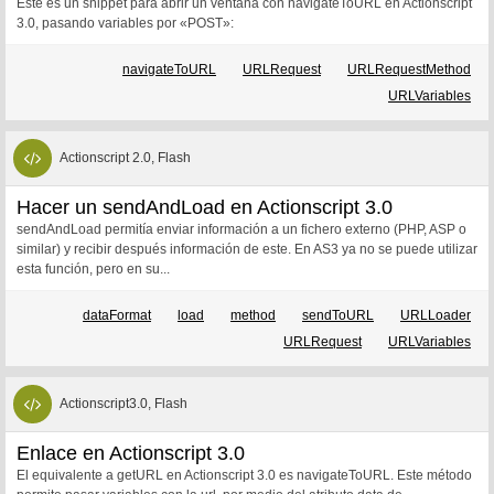
Este es un snippet para abrir un ventana con navigateToURL en Actionscript
3.0, pasando variables por «POST»:
navigateToURL
URLRequest
URLRequestMethod
URLVariables
Actionscript 2.0, Flash
Hacer un sendAndLoad en Actionscript 3.0
sendAndLoad permitía enviar información a un fichero externo (PHP, ASP o
similar) y recibir después información de este. En AS3 ya no se puede utilizar
esta función, pero en su...
dataFormat
load
method
sendToURL
URLLoader
URLRequest
URLVariables
Actionscript3.0, Flash
Enlace en Actionscript 3.0
El equivalente a getURL en Actionscript 3.0 es navigateToURL. Este método