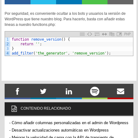
Por seguridad, es conveniente ocultar a los bots y usuarios la versión de
WordPress que tiene nuestro blog. Para hacerlo, basta con añadir estas
lineas a nuestro functions.php:
PHP
1
function
remove_version
(
)
{
2
return
''
;
3
}
4
add_filter
(
'the_generator'
,
'remove_version'
)
;
CONTENIDO RELACIONADO
-
Cómo añadir columnas personalizadas en el admin de Wordpress
-
Desactivar actualizaciones automáticas en Wordpress
-
Mejorar la velocidad de carga con la API de transients de