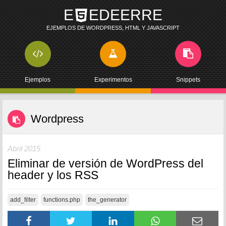
E
EDEERRE
EJEMPLOS DE WORDPRESS, HTML Y JAVASCRIPT
Ejemplos
Experimentos
Snippets
Wordpress
Abril 2015
Eliminar de versión de WordPress del
header y los RSS
add_filter
functions.php
the_generator