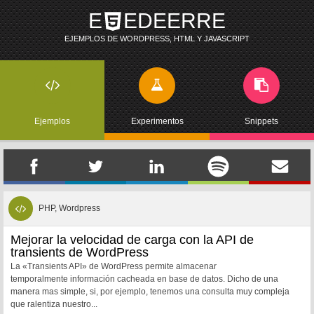
E
EDEERRE
EJEMPLOS DE WORDPRESS, HTML Y JAVASCRIPT
Ejemplos
Experimentos
Snippets
PHP, Wordpress
Mejorar la velocidad de carga con la API de
transients de WordPress
La «Transients API» de WordPress permite almacenar
temporalmente información cacheada en base de datos. Dicho de una
manera mas simple, si, por ejemplo, tenemos una consulta muy compleja
que ralentiza nuestro...