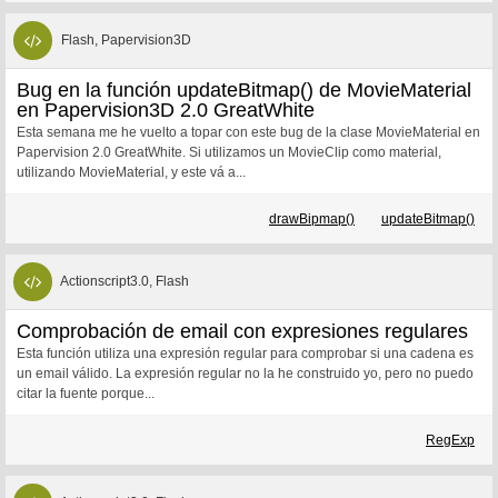
Flash, Papervision3D
Bug en la función updateBitmap() de MovieMaterial
en Papervision3D 2.0 GreatWhite
Esta semana me he vuelto a topar con este bug de la clase MovieMaterial en
Papervision 2.0 GreatWhite. Si utilizamos un MovieClip como material,
utilizando MovieMaterial, y este vá a...
drawBipmap()
updateBitmap()
Actionscript3.0, Flash
Comprobación de email con expresiones regulares
Esta función utiliza una expresión regular para comprobar si una cadena es
un email válido. La expresión regular no la he construido yo, pero no puedo
citar la fuente porque...
RegExp