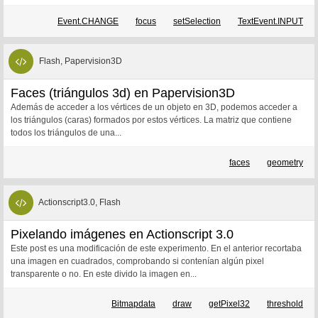
Event.CHANGE
focus
setSelection
TextEvent.INPUT
Flash, Papervision3D
Faces (triángulos 3d) en Papervision3D
Además de acceder a los vértices de un objeto en 3D, podemos acceder a
los triángulos (caras) formados por estos vértices. La matriz que contiene
todos los triángulos de una...
faces
geometry
Actionscript3.0, Flash
Pixelando imágenes en Actionscript 3.0
Este post es una modificación de este experimento. En el anterior recortaba
una imagen en cuadrados, comprobando si contenían algún pixel
transparente o no. En este divido la imagen en...
Bitmapdata
draw
getPixel32
threshold