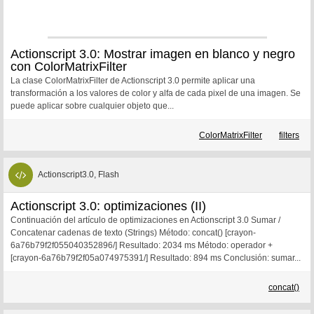
Actionscript 3.0: Mostrar imagen en blanco y negro
con ColorMatrixFilter
La clase ColorMatrixFilter de Actionscript 3.0 permite aplicar una
transformación a los valores de color y alfa de cada pixel de una imagen. Se
puede aplicar sobre cualquier objeto que...
ColorMatrixFilter
filters
Actionscript3.0, Flash
Actionscript 3.0: optimizaciones (II)
Continuación del artículo de optimizaciones en Actionscript 3.0 Sumar /
Concatenar cadenas de texto (Strings) Método: concat() [crayon-
6a76b79f2f055040352896/] Resultado: 2034 ms Método: operador +
[crayon-6a76b79f2f05a074975391/] Resultado: 894 ms Conclusión: sumar...
concat()