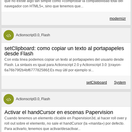
que no existe algo tan simple como «comprobar la compatibilidad total del
navegador con HTML5«, sino que tenemos que...
modernizr
Actionscript3.0, Flash
setClipboard: como copiar un texto al portapapeles
desde Flash
Con esta linea podemos copiar un texto al portapapeles del usuario desde
Flash. La sintaxis es igual para Actionscript 2.0 y Actionscript 3.0: [crayon-
6a76b79f2b4bf677782586/] Es muy útil por ejemplo si...
setClipboard
System
Actionscript3.0, Flash
Activar el handCursor en escenas Papervision
Cuando tenemos un elemento clicable en Papervision3d, al hacer roll over y
roll out sobre el elemento, no sale el handCursor (la «manita») por defecto.
Para activarlo, tenemos que activar/desactivar...