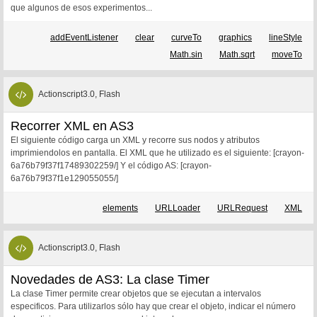
que algunos de esos experimentos...
addEventListener
clear
curveTo
graphics
lineStyle
Math.sin
Math.sqrt
moveTo
Actionscript3.0, Flash
Recorrer XML en AS3
El siguiente código carga un XML y recorre sus nodos y atributos
imprimiendolos en pantalla. El XML que he utilizado es el siguiente: [crayon-
6a76b79f37f17489302259/] Y el código AS: [crayon-
6a76b79f37f1e129055055/]
elements
URLLoader
URLRequest
XML
Actionscript3.0, Flash
Novedades de AS3: La clase Timer
La clase Timer permite crear objetos que se ejecutan a intervalos
especificos. Para utilizarlos sólo hay que crear el objeto, indicar el número