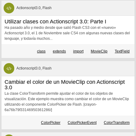
Actionscript3.0, Flash
Utilizar clases con Actionscript 3.0: Parte I
Ha pasado año y medio desde que salió Flash CS3 con el «nuevo»
Actionscript 3.0, el 1 de Noviembre sale CS4 con algunas nuevas clases del
lenguaje, y todavía muchos...
class
extends
import
MovieClip
TextField
Actionscript3.0, Flash
Cambiar el color de un MovieClip con Actionscript
3.0
La clase ColorTransform permite ajustar el color de los objetos de
visualización. Este ejemplo muestra como cambiar el color de un MovieClip
utilizando el componente ColorPicker de Flash. [crayon-
6a76b79f33146950361286/]
ColorPicker
ColorPickerEvent
ColorTransform