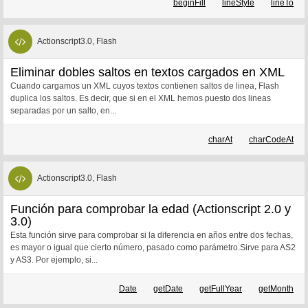
beginFill
lineStyle
lineTo
Actionscript3.0, Flash
Eliminar dobles saltos en textos cargados en XML
Cuando cargamos un XML cuyos textos contienen saltos de linea, Flash
duplica los saltos. Es decir, que si en el XML hemos puesto dos lineas
separadas por un salto, en...
charAt
charCodeAt
Actionscript3.0, Flash
Función para comprobar la edad (Actionscript 2.0 y
3.0)
Esta función sirve para comprobar si la diferencia en años entre dos fechas,
es mayor o igual que cierto número, pasado como parámetro.Sirve para AS2
y AS3. Por ejemplo, si...
Date
getDate
getFullYear
getMonth