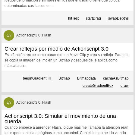
juegos de formación y similares en los que el usuario tiene que colocar
determinadas casillas en un...
hitTest
startDrag
swapDepths
Actionscript3.0, Flash
Crear reflejos por medio de Actionscript 3.0
Esta función recibe como parámetro un MovieClip y crea su reflejo. Para ello
se copia la imagen del mc en un Bitmap y después de le aplica como
máscara un...
beginGradientFill
Bitmap
Bitmapdata
cachaAsBitmap
createGradientBox
draw
Actionscript3.0, Flash
Actionscript 3.0: Simular el movimiento de una
cuerda
Cuando empecé a aprender Flash, lo que más me llamaba la atención eran
los experimentos de páginas como uncontrol. Con el tiempo he ido viendo