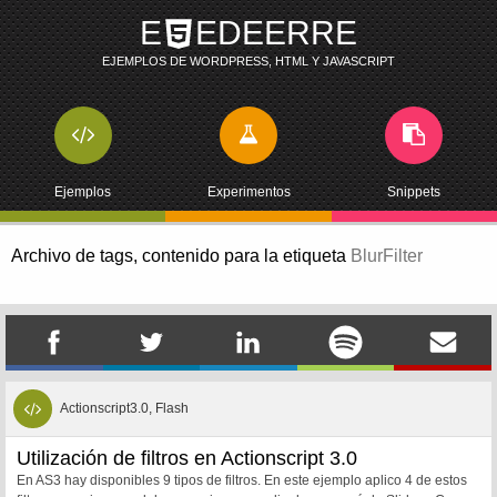
E
EDEERRE
EJEMPLOS DE WORDPRESS, HTML Y JAVASCRIPT
Ejemplos
Experimentos
Snippets
Archivo de tags,
contenido para la etiqueta
BlurFilter
Actionscript3.0, Flash
Utilización de filtros en Actionscript 3.0
En AS3 hay disponibles 9 tipos de filtros. En este ejemplo aplico 4 de estos