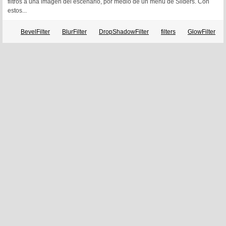
filtros a una imagen del escenario, por medio de un menú de Sliders. Con
estos...
BevelFilter
BlurFilter
DropShadowFilter
filters
GlowFilter