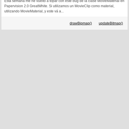
Esta semana me he vuelto a topar con este bug de la clase MovieMaterial en
Papervision 2.0 GreatWhite. Si utilizamos un MovieClip como material,
utilizando MovieMaterial, y este vá a...
drawBipmap()
updateBitmap()