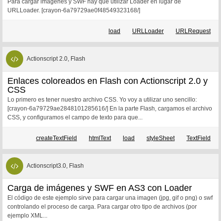
Para cargar imágenes y SWF hay que utilizar Loader en lugar de
URLLoader. [crayon-6a79729ae0f48549323168/]
load
URLLoader
URLRequest
Actionscript 2.0, Flash
Enlaces coloreados en Flash con Actionscript 2.0 y
CSS
Lo primero es tener nuestro archivo CSS. Yo voy a utilizar uno sencillo:
[crayon-6a79729ae2848101285616/] En la parte Flash, cargamos el archivo
CSS, y configuramos el campo de texto para que...
createTextField
htmlText
load
styleSheet
TextField
Actionscript3.0, Flash
Carga de imágenes y SWF en AS3 con Loader
El código de este ejemplo sirve para cargar una imagen (jpg, gif o png) o swf
controlando el proceso de carga. Para cargar otro tipo de archivos (por
ejemplo XML...