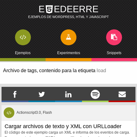
E
EDEERRE
EJEMPLOS DE WORDPRESS, HTML Y JAVASCRIPT
Ejemplos
Experimentos
Snippets
Archivo de tags,
contenido para la etiqueta
load
Actionscript3.0, Flash
Cargar archivos de texto y XML con URLLoader
El código de este ejemplo carga un XML e informa de los eventos de carga.