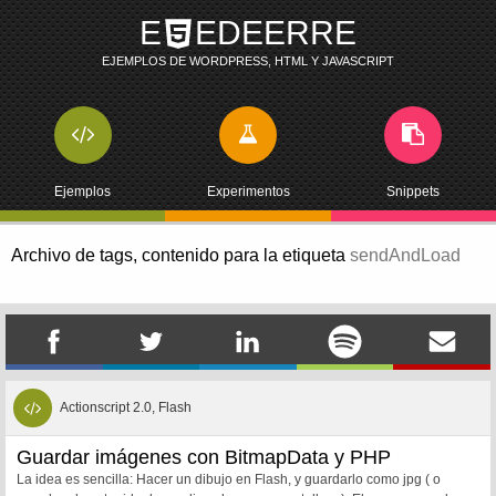
E
EDEERRE
EJEMPLOS DE WORDPRESS, HTML Y JAVASCRIPT
Ejemplos
Experimentos
Snippets
Archivo de tags,
contenido para la etiqueta
sendAndLoad
Actionscript 2.0, Flash
Guardar imágenes con BitmapData y PHP
La idea es sencilla: Hacer un dibujo en Flash, y guardarlo como jpg ( o