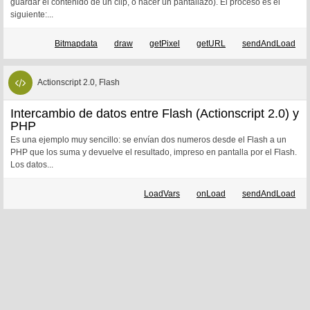
guardar el contenido de un clip, o hacer un pantallazo). El proceso es el
siguiente:...
Bitmapdata
draw
getPixel
getURL
sendAndLoad
Actionscript 2.0, Flash
Intercambio de datos entre Flash (Actionscript 2.0) y
PHP
Es una ejemplo muy sencillo: se envían dos numeros desde el Flash a un
PHP que los suma y devuelve el resultado, impreso en pantalla por el Flash.
Los datos...
LoadVars
onLoad
sendAndLoad