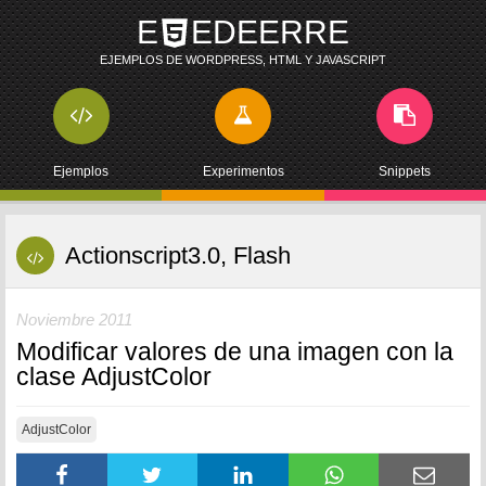
E
EDEERRE
EJEMPLOS DE WORDPRESS, HTML Y JAVASCRIPT
Ejemplos
Experimentos
Snippets
Actionscript3.0, Flash
Noviembre 2011
Modificar valores de una imagen con la
clase AdjustColor
AdjustColor