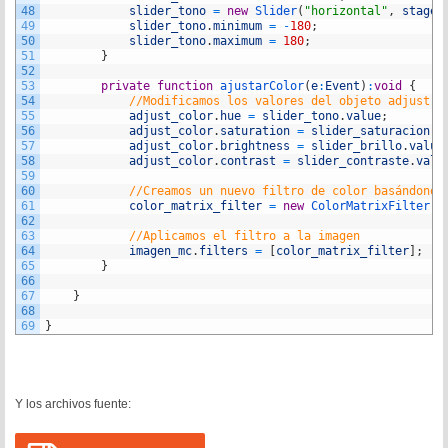
48
slider_tono
=
new
Slider
(
"horizontal"
,
stage
,
49
slider_tono
.
minimum
=
-
180
;
50
slider_tono
.
maximum
=
180
;
51
}
52
53
private
function
ajustarColor
(
e
:
Event
)
:
void
{
54
//Modificamos los valores del objeto adjust C
55
adjust_color
.
hue
=
slider_tono
.
value
;
56
adjust_color
.
saturation
=
slider_saturacion
.
v
57
adjust_color
.
brightness
=
slider_brillo
.
value
58
adjust_color
.
contrast
=
slider_contraste
.
valu
59
60
//Creamos un nuevo filtro de color basándonos
61
color_matrix_filter
=
new
ColorMatrixFilter
(
a
62
63
//Aplicamos el filtro a la imagen
64
imagen_mc
.
filters
=
[
color_matrix_filter
]
;
65
}
66
67
}
68
69
}
Y los archivos fuente: