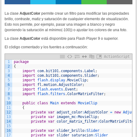
La clase
AdjustColor
permite crear un filtro para modificar las propiedades
brillo, contraste, matiz y saturación de cualquier elemento de visualización.
Esto nos permite, por ejemplo, pasar una imagen a blanco y negro
(poniendo la saturación al mínimo(-100)) o ajustar los colores de una foto.
La clase
AdjustColor
está disponible para Flash Player 9 o superior.
El código comentado y los fuentes a continuación:
ActionScript
1
package
2
{
3
import
com
.
bit101
.
components
.
Label
;
4
import
com
.
bit101
.
components
.
Slider
;
5
import
flash.display
.
MovieClip
;
6
import
fl
.
motion
.
AdjustColor
;
7
import
flash.events
.
Event
;
8
import
flash.filters
.
ColorMatrixFilter
;
9
10
public
class
Main
extends
MovieClip
11
{
12
private
var
adjust_color
:
AdjustColor
=
new
Adjust
13
private
var
imagen_mc
:
MovieClip
;
14
private
var
color_matrix_filter
:
ColorMatrixFilter
15
16
private
var
slider_brillo
:
Slider
17
private
var
slider_saturacion
:
Slider