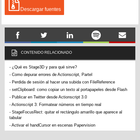
Descargar fuentes
CONTENIDO RELACIONADO
-
¿Qué es Stage3D y para qué sirve?
-
Como depurar errores de Actionscript, ParteI
-
Perdida de sesión al hacer una subida con FileReference
-
setClipboard: como copiar un texto al portapapeles desde Flash
-
Publicar en Twitter desde Actionscript 3.0
-
Actionscript 3: Formatear números en tiempo real
-
StageFocusRect: quitar el rectángulo amarillo que aparece al
tabular
-
Activar el handCursor en escenas Papervision