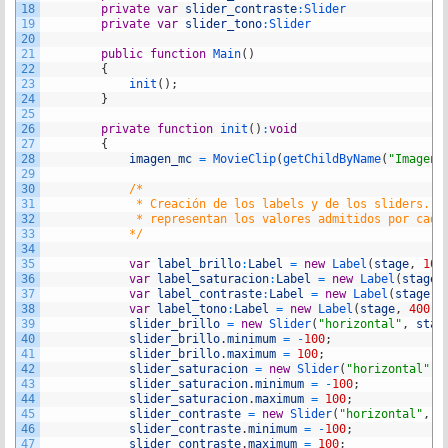
18
private
var
slider_contraste
:
Slider
19
private
var
slider_tono
:
Slider
20
21
public
function
Main
(
)
22
{
23
init
(
)
;
24
}
25
26
private
function
init
(
)
:
void
27
{
28
imagen_mc
=
MovieClip
(
getChildByName
(
"Imagen_
29
30
/*
31
			 * Creación de los labels y de los sliders. 
32
			 * representan los valores admitidos por cada
33
			*/
34
35
var
label_brillo
:
Label
=
new
Label
(
stage
,
10
,
36
var
label_saturacion
:
Label
=
new
Label
(
stage
,
37
var
label_contraste
:
Label
=
new
Label
(
stage
,
38
var
label_tono
:
Label
=
new
Label
(
stage
,
400
,
39
slider_brillo
=
new
Slider
(
"horizontal"
,
stag
40
slider_brillo
.
minimum
=
-
100
;
41
slider_brillo
.
maximum
=
100
;
42
slider_saturacion
=
new
Slider
(
"horizontal"
,
43
slider_saturacion
.
minimum
=
-
100
;
44
slider_saturacion
.
maximum
=
100
;
45
slider_contraste
=
new
Slider
(
"horizontal"
,
s
46
slider_contraste
.
minimum
=
-
100
;
47
slider_contraste
.
maximum
=
100
;