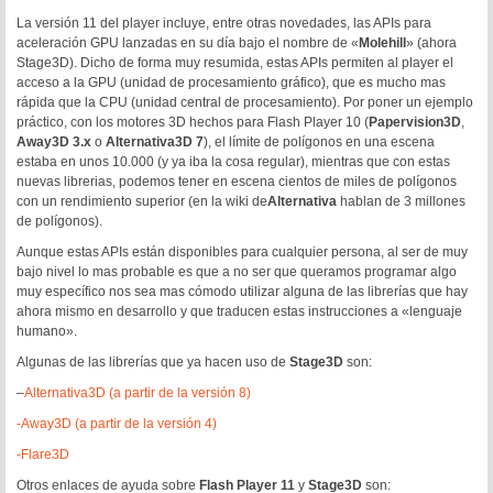
La versión 11 del player incluye, entre otras novedades, las APIs para
aceleración GPU lanzadas en su día bajo el nombre de «
Molehill
» (ahora
Stage3D). Dicho de forma muy resumida, estas APIs permiten al player el
acceso a la GPU (unidad de procesamiento gráfico), que es mucho mas
rápida que la CPU (unidad central de procesamiento). Por poner un ejemplo
práctico, con los motores 3D hechos para Flash Player 10 (
Papervision3D
,
Away3D 3.x
o
Alternativa3D 7
), el límite de polígonos en una escena
estaba en unos 10.000 (y ya iba la cosa regular), mientras que con estas
nuevas librerias, podemos tener en escena cientos de miles de polígonos
con un rendimiento superior (en la wiki de
Alternativa
hablan de 3 millones
de polígonos).
Aunque estas APIs están disponibles para cualquier persona, al ser de muy
bajo nivel lo mas probable es que a no ser que queramos programar algo
muy específico nos sea mas cómodo utilizar alguna de las librerías que hay
ahora mismo en desarrollo y que traducen estas instrucciones a «lenguaje
humano».
Algunas de las librerías que ya hacen uso de
Stage3D
son:
–
Alternativa3D (a partir de la versión 8)
-Away3D (a partir de la versión 4)
-Flare3D
Otros enlaces de ayuda sobre
Flash Player 11
y
Stage3D
son: