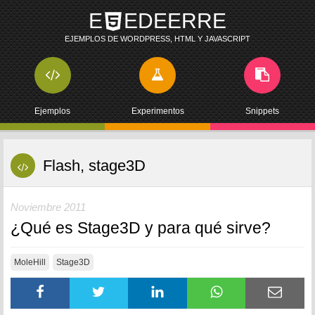
E
EDEERRE
EJEMPLOS DE WORDPRESS, HTML Y JAVASCRIPT
Ejemplos
Experimentos
Snippets
Flash, stage3D
Noviembre 2011
¿Qué es Stage3D y para qué sirve?
MoleHill
Stage3D