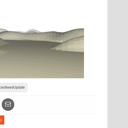
icesNeedUpdate
o