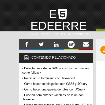
E
EDEERRE
EJEMPLOS DE WORDPRESS, HTML Y JAVASCRIPT
CONTENIDO RELACIONADO
-
Detectar soporte de SVG y sustituir por imagen
como fallback
-
Reiniciar un formulario con Javascript
-
Cómo hacer desplegables con CSS3 y JQuery
-
Como hacer una galería de fotos con JQuery
-
Función para obtener variables de la url con
Javascript
-
Mapas personalizados con Google Maps (API v3)