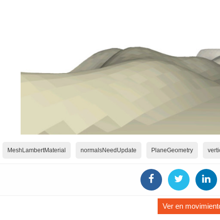
MeshLambertMaterial
normalsNeedUpdate
PlaneGeometry
vert
Ver en movimient