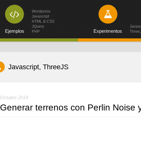
Wordpress
Javascript
HTML & CSS
JQuery
Javasc
Ejemplos
Experimentos
PHP
Three
Javascript, ThreeJS
Octubre 2014
Generar terrenos con Perlin Noise 