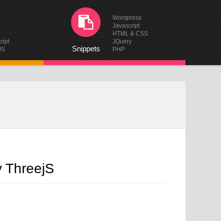
Wordpress
Javascript
HTML & CSS
ript
JQuery
Snippets
JS
PHP
y ThreejS