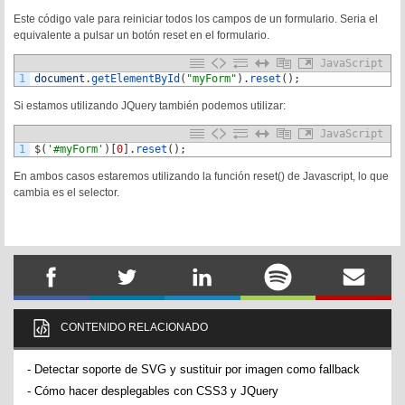
Este código vale para reiniciar todos los campos de un formulario. Seria el
equivalente a pulsar un botón reset en el formulario.
JavaScript
1
document
.
getElementById
(
"myForm"
)
.
reset
(
)
;
Si estamos utilizando JQuery también podemos utilizar:
JavaScript
1
$
(
'#myForm'
)
[
0
]
.
reset
(
)
;
En ambos casos estaremos utilizando la función reset() de Javascript, lo que
cambia es el selector.
CONTENIDO RELACIONADO
-
Detectar soporte de SVG y sustituir por imagen como fallback
-
Cómo hacer desplegables con CSS3 y JQuery