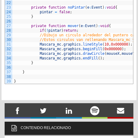
22
23
private
function
noPintar
(
e
:
Event
)
:
void
{
24
pintar
=
false
;
25
}
26
27
private
function
mover
(
e
:
Event
)
:
void
{
28
if
(
!
pintar
)
return
;
29
//Dibujo un circulo alrededor del puntero cad
30
//Estos circulos van rellenando Mascara_mc y 
31
Mascara_mc
.
graphics
.
lineStyle
(
10
,
0x000000
)
;
32
Mascara_mc
.
graphics
.
beginFill
(
0x000000
)
;
33
Mascara_mc
.
graphics
.
drawCircle
(
mouseX
,
mouseY
,
34
Mascara_mc
.
graphics
.
endFill
(
)
;
35
}
36
37
}
38
39
}
CONTENIDO RELACIONADO