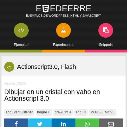
E
EDEERRE
EJEMPLOS DE WORDPRESS, HTML Y JAVASCRIPT
Ejemplos
Experimentos
Snippets
Actionscript3.0, Flash
Enero 2009
Dibujar en un cristal con vaho en
Actionscript 3.0
addEventListener
beginFill
drawCircle
endFill
MOUSE_MOVE