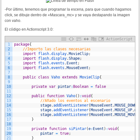
-Por último, tenemos que programar la escena, para que cuando hagamos
click, se dibuje dentro de «Mascara_mc» y se vaya destapando la imagen
con vaho.
El código en Actionscript 3.0:
ActionScript
1
package
{
2
//Importo las clases necesarias
3
import
flash.display
.
MovieClip
;
4
import
flash.display
.
Shape
;
5
import
flash.events
.
Event
;
6
import
flash.events
.
MouseEvent
;
7
8
public
class
Vaho
extends
MovieClip
{
9
10
private
var
pintar
:
Boolean
=
false
11
12
public
function
Vaho
(
)
:
void
{
13
//Añado los eventos al escenario
14
stage
.
addEventListener
(
MouseEvent
.
MOUSE_DOWN
,
15
stage
.
addEventListener
(
MouseEvent
.
MOUSE_UP
,
no
16
stage
.
addEventListener
(
MouseEvent
.
MOUSE_MOVE
,
17
}
18
19
private
function
siPintar
(
e
:
Event
)
:
void
{
20
pintar
=
true
;
21
}